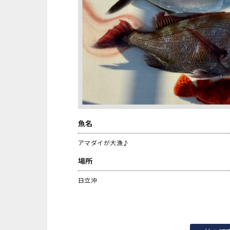
魚名
アマダイが大漁♪
場所
日立沖