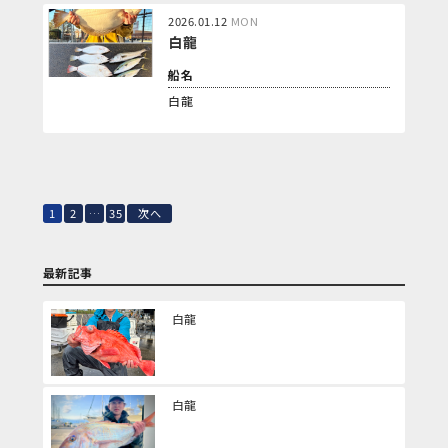
2026.01.12
MON
白龍
船名
白龍
1
2
…
35
次へ
最新記事
白龍
白龍