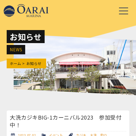
お知らせ
NEWS
ホーム
お知らせ
大洗カジキBIG-1カーニバル2023 参加受付
中！
2023.07.02
イベント
カジキ
,
大洗
,
釣り